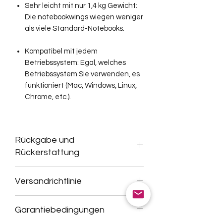
Sehr leicht mit nur 1,4 kg Gewicht:
Die notebookwings wiegen weniger
als viele Standard-Notebooks.
Kompatibel mit jedem
Betriebssystem:
Egal, welches
Betriebssystem Sie verwenden, es
funktioniert (Mac, Windows, Linux,
Chrome, etc.).
Rückgabe und
Rückerstattung
Bitte kontaktieren Sie uns vor dem
Versandrichtlinie
Rückversand der Ware, wir lassen
Ihnen gerne einen Retourschein
Aktuell wird die Ware in allen
hierfür zukommen.
Garantiebedingungen
Mitgliedsstaaten der europäischen