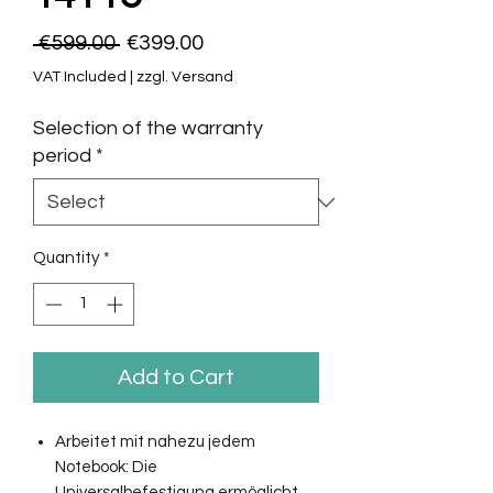
Regular
Sale
 €599.00 
€399.00
Price
Price
VAT Included
|
zzgl. Versand
Selection of the warranty
period
*
Quantity
*
Add to Cart
Arbeitet mit nahezu jedem
Notebook:
Die
Universalbefestigung ermöglicht